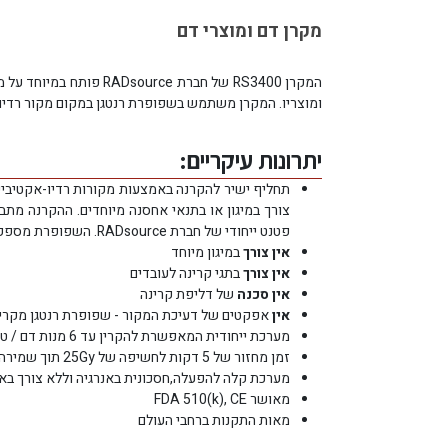
מקרן דם ומוצרי דם
המקרן RS3400 של חברת e
ומוצריו. המקרן משתמש בשפופרת רנטגן במקום מקור רדיואק
יתרונות עיקריים:
תחליף ישיר להקרנה באמצעות מקורות רדיו-אקטיביים
פטנט ייחודי של חברת RADsource. השפופרת מספקת תפוקת קרינה גבוהה מספיק ולאורך זמן.
אין
צורך
במיגון מיוחד
אין
צורך
בתגי קרינה לעובדים
אין
סכנה
של דליפת קרינה
אין
אפקטים של דעיכת המקור - שפופרת רנטגן מקרינה
מערכת ייחודית המאפשרת להקרין עד 6 מנות דם / טסיות / מזרקים או כל שילוב שלהם
זמן מחזור של 5 דקות לחשיפה של 25Gy תוך שמירה על אחידות דוזה גבוהה
מערכת קלה להפעלה,חסכונית באנרגיה וללא צורך באמצ
מאושר FDA 510(k), CE
מאות התקנות ברחבי העולם