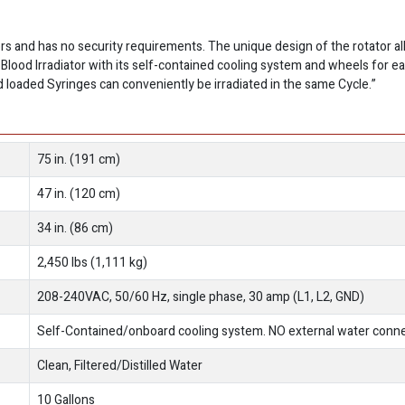
ators and has no security requirements. The unique design of the rotator a
Blood Irradiator with its self-contained cooling system and wheels for e
d loaded Syringes can conveniently be irradiated in the same Cycle.”
75 in. (191 cm)
47 in. (120 cm)
34 in. (86 cm)
2,450 lbs (1,111 kg)
208-240VAC, 50/60 Hz, single phase, 30 amp (L1, L2, GND)
Self-Contained/onboard cooling system. NO external water conne
Clean, Filtered/Distilled Water
10 Gallons