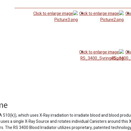
ime
A 510(k)), which uses X-Ray irradiation to irradiate blood and blood prod
 uses a single X-Ray Source and rotates individual Canisters around this X
ters. The RS 3400 Blood Irradiator utilizes proprietary, patented technolo