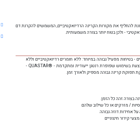
ק
RADsourc פותח במיוחד על מנת להחליף את מקורות הקרינה הרדיואקטיביים, המשמשים להקרנת דם
טיבי - ולכן בטוח יותר בצורה משמעותית.
ק
 - בטיחות מפעיל גבוהה במיוחד: ללא חומרים רדיואקטיביים וללא
צורך במיגון או בתנאי אחסנה מיוחדים. ההקרנה מתבצעת בשימוש שפופרת רנטגן ייעודית ומתקדמת - ®QUASTAR -
 בצורה זהה כל הזמן.
עי קירור חיצוניים