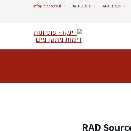
info@dinco.co.il
04-8131516
04-8131515