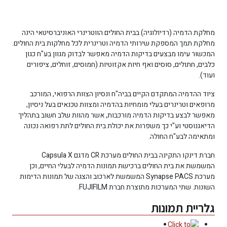
מחלקת הדמיה (רדיולוגיה) בבית החולים הווטרינרי האוניברסיטאי הינה
מחלקת תמך המספקת שירותי הדמיה וטרינרית לכל מחלקות בית החולים.
המכשור עימו מבצעים בדיקות הדמיה מאפשר לבדוק מגוון בע"ח כגון
כלבים, חתולים, סוסים ואף חיות אקזוטיות (חמוסים, זוחלים, ציפורים
ועוד).
ציוד ההדמיה המתקדם הקיים בביה"ח ונסיון הצוות הרפואי, המורכב
מרופאים וטרינרים בעלי מומחיות בהדמיה ומצוות טכנאים בעל ניסיון,
מאפשר לבצע בדיקות הדמיה מורכבות, אשר מהוות שלב חשוב בתהליך
הדיאגנוסטי וע"י כך משפרות את יכולת בית החולים לתת רפואה נכונה
ומתאימה לבע"ח החולה.
חברת דינקו התקינה בבית החולים מערכת CR מדגם Capsula X
המשמשת את בית החולים ברכישת תמונות הדמיה לבעלי החיים, וכן
מערכת Synapse PACS המשמשת לארכוב והצגה של תמונות הדימות
השונות. שתי המערכות מתוצרת חברת FUJIFILM.
גלריית תמונות