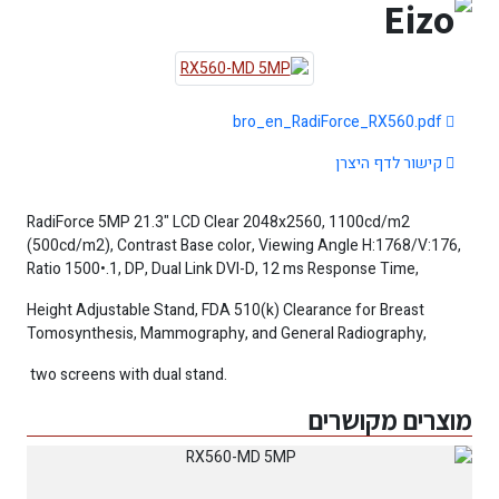
bro_en_RadiForce_RX560.pdf
קישור לדף היצרן
RadiForce 5MP 21.3" LCD Clear 2048x2560, 1100cd/m2
(500cd/m2), Contrast Base color, Viewing Angle H:1768/V:176,
Ratio 1500•.1, DP, Dual Link DVI-D, 12 ms Response Time,
Height Adjustable Stand, FDA 510(k) Clearance for Breast
Tomosynthesis, Mammography, and General Radiography,
two screens with dual stand.
מוצרים מקושרים