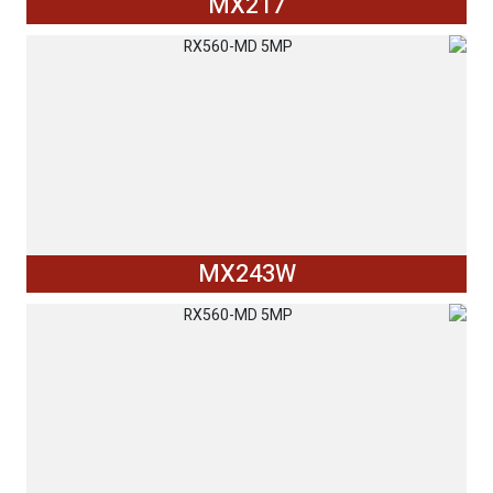
MX217
MX243W