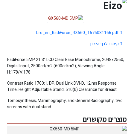
bro_en_RadiForce_RX560_1676031166.pdf
קישור לדף היצרן
RadiForce 5MP 21.3" LCD Clear Base Monochrome, 2048x2560,
Digital Input, 2500cd/m2 (600cd/m2), Viewing Angle
H:178/V:178
Contrast Ratio 1700:1, DP, Dual Link DVI-D, 12 ms Response
Time, Height Adjustable Stand, 510(k) Clearance for Breast
Tomosynthesis, Mammography, and General Radiography, two
screens with dual stand
מוצרים מקושרים